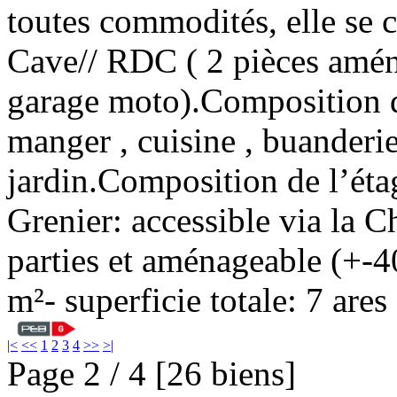
toutes commodités, elle se 
Cave// RDC ( 2 pièces amén
garage moto).Composition de 
manger , cuisine , buanderie 
jardin.Composition de l’étag
Grenier: accessible via la C
parties et aménageable (+-4
m²- superficie totale: 7 ar
|<
<<
1
2
3
4
>>
>|
Page 2 / 4 [26 biens]