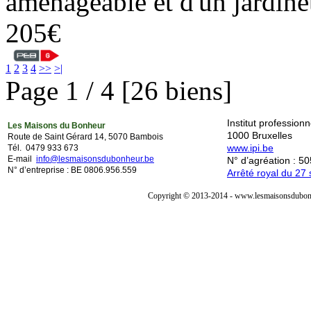
aménageable et d'un jar
205€
1
2
3
4
>>
>|
Page 1 / 4 [26 biens]
Institut professio
Les Maisons du Bonheur
1000 Bruxelles
Route de Saint Gérard 14, 5070 Bambois
www.ipi.be
Tél. 0479 933 673
E-mail
info@lesmaisonsdubonheur.be
N° d’agréation : 5
N° d’entreprise : BE 0806.956.559
Arrêté royal du 2
Copyright © 2013-2014 - www.lesmaisonsdubonh