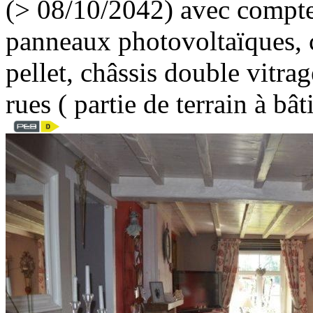
(> 08/10/2042) avec compteu
panneaux photovoltaïques, c
pellet, châssis double vitrag
rues ( partie de terrain à b