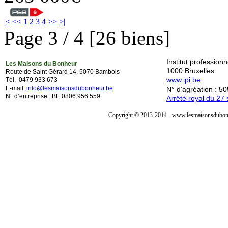
|<
<<
1
2
3
4
>>
>|
Page 3 / 4 [26 biens]
Institut professio
Les Maisons du Bonheur
1000 Bruxelles
Route de Saint Gérard 14, 5070 Bambois
www.ipi.be
Tél. 0479 933 673
E-mail
info@lesmaisonsdubonheur.be
N° d’agréation : 5
N° d’entreprise : BE 0806.956.559
Arrêté royal du 2
Copyright © 2013-2014 - www.lesmaisonsdubonh