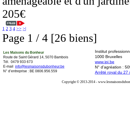
aménageable et d'un jar
205€
1
2
3
4
>>
>|
Page 1 / 4 [26 biens]
Institut professio
Les Maisons du Bonheur
1000 Bruxelles
Route de Saint Gérard 14, 5070 Bambois
www.ipi.be
Tél. 0479 933 673
E-mail
info@lesmaisonsdubonheur.be
N° d’agréation : 5
N° d’entreprise : BE 0806.956.559
Arrêté royal du 2
Copyright © 2013-2014 - www.lesmaisonsdubonh