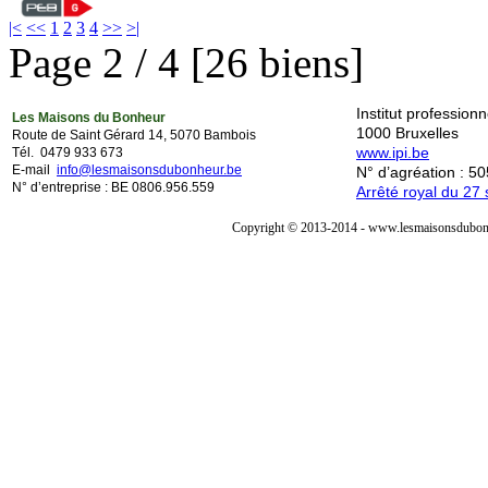
|<
<<
1
2
3
4
>>
>|
Page 2 / 4 [26 biens]
Institut professio
Les Maisons du Bonheur
1000 Bruxelles
Route de Saint Gérard 14, 5070 Bambois
www.ipi.be
Tél. 0479 933 673
E-mail
info@lesmaisonsdubonheur.be
N° d’agréation : 5
N° d’entreprise : BE 0806.956.559
Arrêté royal du 2
Copyright © 2013-2014 - www.lesmaisonsdubonh