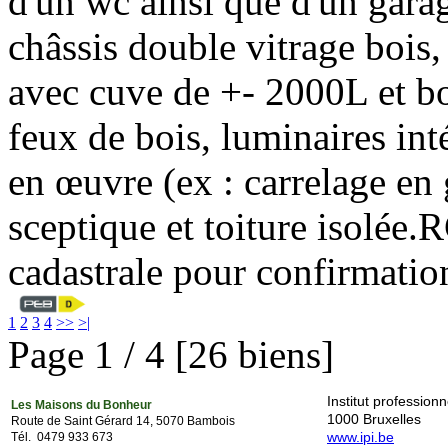
d'un wc ainsi que d'un ga
châssis double vitrage bois
avec cuve de +- 2000L et b
feux de bois, luminaires int
en œuvre (ex : carrelage en g
sceptique et toiture isolée.
cadastrale pour confirmati
1
2
3
4
>>
>|
Page 1 / 4 [26 biens]
Institut professio
Les Maisons du Bonheur
1000 Bruxelles
Route de Saint Gérard 14, 5070 Bambois
www.ipi.be
Tél. 0479 933 673